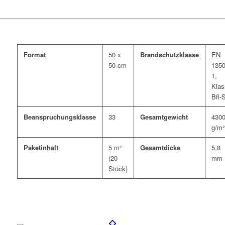
Format
50 x
Brandschutzklasse
EN
50 cm
1350
1,
Klas
Bfl-
Beanspruchungsklasse
33
Gesamtgewicht
430
g/m²
Paketinhalt
5 m²
Gesamtdicke
5,8
(20
mm
Stück)