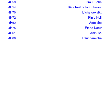
4H53
Grau Eiche
4H54
Räucher-Eiche Schwarz
4H70
Eiche gekalkt
4H72
Pinie Hell
4H62
Asteiche
4H75
Eiche Natur
4H61
Walnuss
4H60
Räuchereiche
Sofort verfügbar ab Lager Rudolf Stamm GmbH.
Abnahme in ganzen Rollen oder im Coupon (Wir schneiden
maschinell jedes Maß, ab 100 cm Länge, in Warenbreite).
Immediately available from stock Rudolf Stamm GmbH.
Sale as full rolls or coupon (We cut every measure, from a length
of 100 cm, in fabric width).